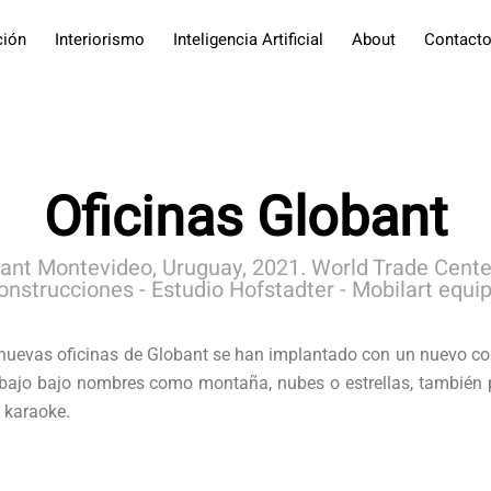
ción
Interiorismo
Inteligencia Artificial
About
Contact
Oficinas Globant
bant Montevideo, Uruguay, 2021. World Trade Center
nstrucciones - Estudio Hofstadter - Mobilart equ
uevas oficinas de Globant se han implantado con un nuevo con
abajo bajo nombres como montaña, nubes o estrellas, también 
y karaoke.